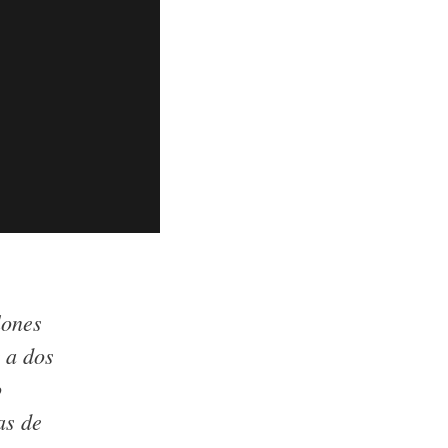
lones
r a dos
o
as de