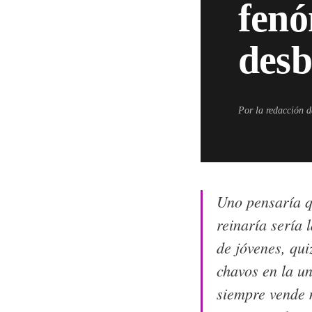
fenó
desb
Por la redacción 
Uno pensaría qu
reinaría sería 
de jóvenes, qui
chavos en la u
siempre vende m