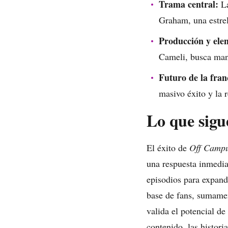
Trama central:
La
Graham, una estre
Producción y ele
Cameli, busca mant
Futuro de la fran
masivo éxito y la r
Lo que sigu
El éxito de
Off Camp
una respuesta inmedi
episodios para expand
base de fans, sumamen
valida el potencial de
contenido, las histor