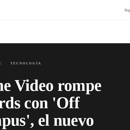
Seg
JE
·
TECNOLOGÍA
me Video rompe
rds con 'Off
us', el nuevo