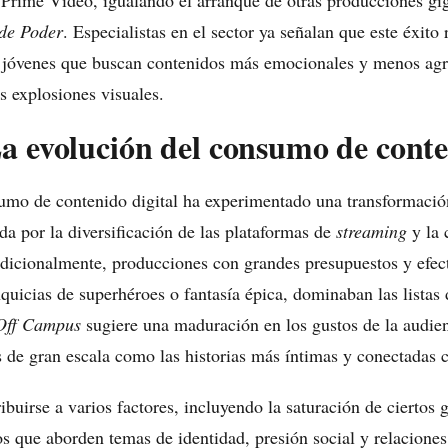
de Prime Video, igualando el arranque de otras producciones g
 de Poder
. Especialistas en el sector ya señalan que este éxito 
 jóvenes que buscan contenidos más emocionales y menos agre
s explosiones visuales.
a evolución del consumo de conte
mo de contenido digital ha experimentado una transformación
da por la diversificación de las plataformas de
streaming
y la 
adicionalmente, producciones con grandes presupuestos y efect
uicias de superhéroes o fantasía épica, dominaban las listas 
Off Campus
sugiere una maduración en los gustos de la audien
 de gran escala como las historias más íntimas y conectadas co
buirse a varios factores, incluyendo la saturación de ciertos g
 que aborden temas de identidad, presión social y relacione