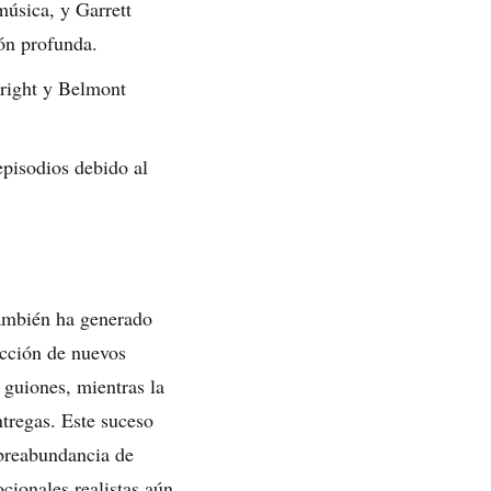
música, y Garrett
ón profunda.
right y Belmont
pisodios debido al
también ha generado
cción de nuevos
 guiones, mientras la
ntregas. Este suceso
sobreabundancia de
cionales realistas aún