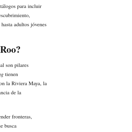
tálogos para incluir
escubrimiento,
 hasta adultos jóvenes
 Roo?
l son pilares
ng
tienen
on la Riviera Maya, la
ancia de la
nder fronteras,
ue busca