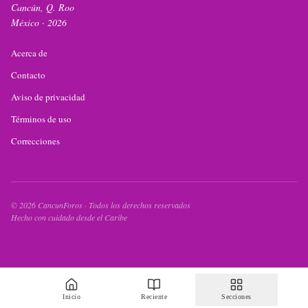
Cancún, Q. Roo
México ·
2026
Acerca de
Contacto
Aviso de privacidad
Términos de uso
Correcciones
©
2026
CancunForos · Todos los derechos reservados
Hecho con cuidado desde el Caribe
Inicio
Reciente
Secciones