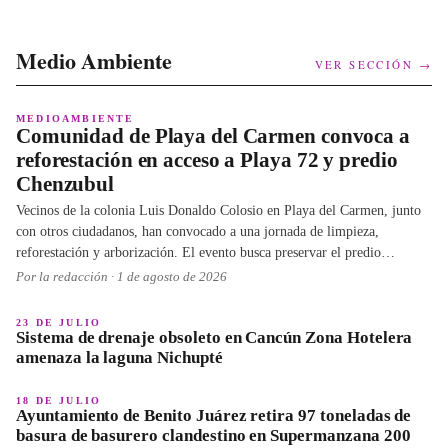
Medio Ambiente
VER SECCIÓN →
MEDIOAMBIENTE
Comunidad de Playa del Carmen convoca a
reforestación en acceso a Playa 72 y predio
Chenzubul
Vecinos de la colonia Luis Donaldo Colosio en Playa del Carmen, junto
con otros ciudadanos, han convocado a una jornada de limpieza,
reforestación y arborización. El evento busca preservar el predio
Chenzubul y mejorar el acceso a Playa 72, buscando la participación
Por la redacción ·
1 de agosto de 2026
comunitaria en la protección del medio ambiente local.
23 DE JULIO
Sistema de drenaje obsoleto en Cancún Zona Hotelera
amenaza la laguna Nichupté
18 DE JULIO
Ayuntamiento de Benito Juárez retira 97 toneladas de
basura de basurero clandestino en Supermanzana 200