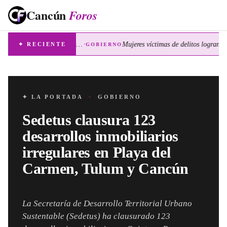
Cancún
Foros
·
Sedetus clausura 123 desarrollos inmobiliarios irregulares en Playa del Carmen, Tulum y Cancún
✦ RECIENTE
GOBIERNO
✦ LA PORTADA
·
GOBIERNO
Sedetus clausura 123
desarrollos inmobiliarios
irregulares en Playa del
Carmen, Tulum y Cancún
La Secretaría de Desarrollo Territorial Urbano
Sustentable (Sedetus) ha clausurado 123