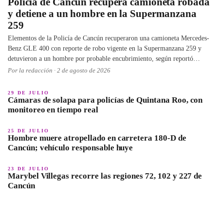
Policía de Cancún recupera camioneta robada
y detiene a un hombre en la Supermanzana
259
Elementos de la Policía de Cancún recuperaron una camioneta Mercedes-
Benz GLE 400 con reporte de robo vigente en la Supermanzana 259 y
detuvieron a un hombre por probable encubrimiento, según reportó
Quintana Roo Hoy.
Por la redacción ·
2 de agosto de 2026
29 DE JULIO
Cámaras de solapa para policías de Quintana Roo, con
monitoreo en tiempo real
25 DE JULIO
Hombre muere atropellado en carretera 180-D de
Cancún; vehículo responsable huye
23 DE JULIO
Marybel Villegas recorre las regiones 72, 102 y 227 de
Cancún