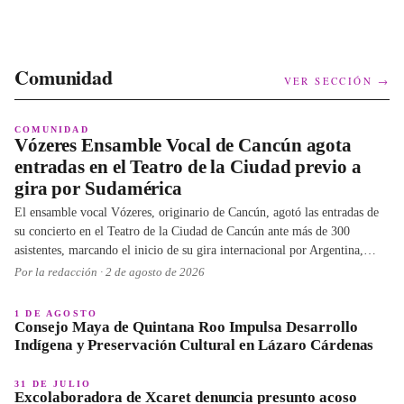
Comunidad
VER SECCIÓN →
COMUNIDAD
Vózeres Ensamble Vocal de Cancún agota
entradas en el Teatro de la Ciudad previo a
gira por Sudamérica
El ensamble vocal Vózeres, originario de Cancún, agotó las entradas de
su concierto en el Teatro de la Ciudad de Cancún ante más de 300
asistentes, marcando el inicio de su gira internacional por Argentina,
Uruguay y Chile en noviembre de 2026.
Por la redacción ·
2 de agosto de 2026
1 DE AGOSTO
Consejo Maya de Quintana Roo Impulsa Desarrollo
Indígena y Preservación Cultural en Lázaro Cárdenas
31 DE JULIO
Excolaboradora de Xcaret denuncia presunto acoso