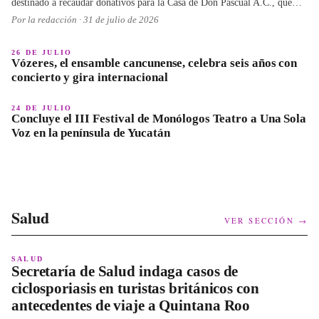
destinado a recaudar donativos para la Casa de Don Pascual A.C., que
asiste a adultos mayores.
Por la redacción ·
31 de julio de 2026
26 DE JULIO
Vózeres, el ensamble cancunense, celebra seis años con
concierto y gira internacional
24 DE JULIO
Concluye el III Festival de Monólogos Teatro a Una Sola
Voz en la península de Yucatán
Salud
VER SECCIÓN →
SALUD
Secretaría de Salud indaga casos de
ciclosporiasis en turistas británicos con
antecedentes de viaje a Quintana Roo