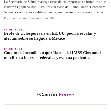
La Secretaría de Salud investiga casos de ciclosporiasis en británicos que
visitaron Quintana Roo. Esto, tras un aviso del Reino Unido. Cofepris y
Senasica verificarán establecimientos, aunque análisis previos no hallaron
el parásito. Las investigaciones siguen protocolos internacionales.
Por la redacción ·
1 de agosto de 2026
17 DE JULIO
Brote de ciclosporiasis en EE. UU. podría escalar y
alertan sobre su llegada a México
17 DE JULIO
Conato de incendio en quirófanos del IMSS Chetumal
moviliza a fuerzas federales y evacua pacientes
Cancún
Foros
✦
✦