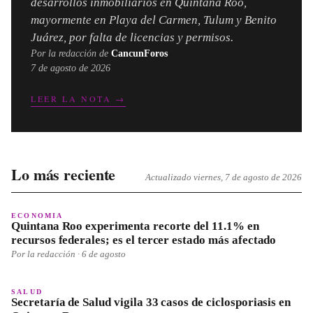
desarrollos inmobiliarios en Quintana Roo,
mayormente en Playa del Carmen, Tulum y Benito
Juárez, por falta de licencias y permisos.
Por la redacción de
CancunForos
7 de agosto de 2026
LEER LA NOTA →
Lo más reciente
Actualizado
viernes, 7 de agosto de 2026
ECONOMIA
Quintana Roo experimenta recorte del 11.1% en
recursos federales; es el tercer estado más afectado
Por la redacción ·
6 de agosto
SALUD
Secretaría de Salud vigila 33 casos de ciclosporiasis en