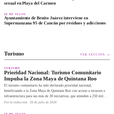
sexual en Playa del Carmen
30 DE JULIO
Ayuntamiento de Benito Juárez interviene en
Supermanzana 95 de Cancún por residuos y adicciones
Turismo
VER SECCIÓN →
TURISMO
Prioridad Nacional: Turismo Comunitario
Impulsa la Zona Maya de Quintana Roo
El turismo comunitario ha sido declarado prioridad nacional,
beneficiando a la Zona Maya de Quintana Roo con acceso a recursos e
infraestructura para sus más de 30 iniciativas, que atienden a 250 mil
visitantes anuales. Este modelo busca generar derrama económica directa
Por la redacción ·
26 de julio de 2026
para más de 100 mil habitantes.
19 DE JULIO