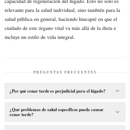
capacidad de regeneración del hígado. Esto no solo es
relevante para la salud individual, sino también para la
salud pública en general, haciendo hincapié en que el
cuidado de este órgano vital va más allá de la dieta e
incluye un estilo de vida integral.
PREGUNTAS FRECUENTES
¿Por qué cenar tarde es perjudicial para el hígado?
Cenar tarde altera el reloj biológico del hígado, forzándolo a
procesar alimentos cuando debería estar en fase de descanso
¿Qué problemas de salud específicos puede causar
cenar tarde?
y reparación. Esto puede dificultar la metabolización de
grasas y azúcares, aumentando el riesgo de enfermedades.
Según los expertos, cenar tarde puede aumentar el riesgo de