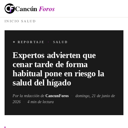
Cancún
Foros
INICIO
·
SALUD
✦ REPORTAJE
·
SALUD
Expertos advierten que
cenar tarde de forma
habitual pone en riesgo la
salud del hígado
Por la redacción de
CancunForos
·
domingo, 21 de junio de
2026
·
4
min de lectura