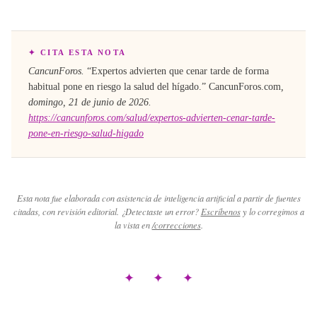
✦ CITA ESTA NOTA
CancunForos.
“
Expertos advierten que cenar tarde de forma
habitual pone en riesgo la salud del hígado
.”
CancunForos.com
,
domingo, 21 de junio de 2026
.
https://cancunforos.com/salud/expertos-advierten-cenar-tarde-
pone-en-riesgo-salud-higado
Esta nota fue elaborada con asistencia de inteligencia artificial a partir de fuentes
citadas, con revisión editorial. ¿Detectaste un error?
Escríbenos
y lo corregimos a
la vista en
/correcciones
.
✦ ✦ ✦