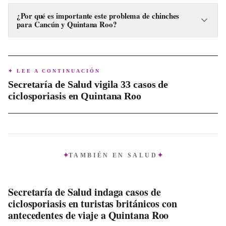
Al llegar a su habitación, coloque el equipaje en superficies
ya que las chinches pueden moverse entre espacios.
duras como el baño o una mesa. Al regresar a casa, lave toda
¿Por qué es importante este problema de chinches
para Cancún y Quintana Roo?
la ropa con agua caliente y realice una revisión minuciosa de
su equipaje antes de guardarlo para eliminar posibles
Dada la alta afluencia turística de Cancún, la presencia de
intrusos o huevos.
chinches puede afectar tanto la experiencia de los visitantes
como la reputación del destino. Prevenir su propagación es
✦ LEE A CONTINUACIÓN
crucial para la industria turística y para evitar que los
Secretaría de Salud vigila 33 casos de
residentes las lleven accidentalmente a sus propios hogares,
ciclosporiasis en Quintana Roo
donde su erradicación puede ser costosa.
TAMBIÉN EN
SALUD
Secretaría de Salud indaga casos de
ciclosporiasis en turistas británicos con
antecedentes de viaje a Quintana Roo