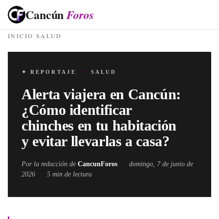
Cancún
Foros
INICIO
·
SALUD
✦ REPORTAJE
·
SALUD
Alerta viajera en Cancún:
¿Cómo identificar
chinches en tu habitación
y evitar llevarlas a casa?
Por la redacción de
CancunForos
·
domingo, 7 de junio de
2026
·
5
min de lectura