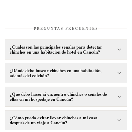
PREGUNTAS FRECUENTES
¿Cuáles son las principales señales para detectar
chinches en una habitación de hotel en Cancún?
Las señales clave incluyen pequeñas manchas negras que
son excrementos, diminutos rastros de sangre en sábanas u
¿Dónde debo buscar chinches en una habitación,
además del colchón?
otros textiles, y la presencia de pieles mudadas
(exoesqueletos translúcidos) cerca de la cama o muebles.
Es crucial revisar también la cabecera y la base de la cama,
Ocasionalmente, se puede ver a las chinches adultas, de
prestando atención a uniones de madera, grietas y aberturas.
¿Qué debo hacer si encuentro chinches o señales de
color marrón rojizo y tamaño similar a una semilla de
ellas en mi hospedaje en Cancún?
Otros posibles escondites incluyen burós, sillones, sofás,
manzana.
cortinas, marcos de cuadros, alfombras, enchufes eléctricos y
Si detecta cualquier indicio de chinches, lo más
grietas en las paredes.
recomendable es solicitar un cambio inmediato de
¿Cómo puedo evitar llevar chinches a mi casa
después de un viaje a Cancún?
habitación. Los especialistas aconsejan no aceptar
habitaciones contiguas, superiores o inferiores a la afectada,