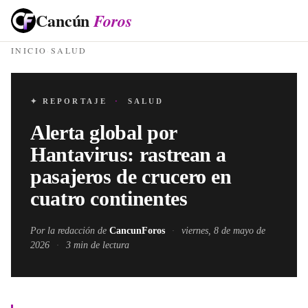
Cancún
Foros
INICIO
·
SALUD
✦ REPORTAJE
·
SALUD
Alerta global por
Hantavirus: rastrean a
pasajeros de crucero en
cuatro continentes
Por la redacción de
CancunForos
·
viernes, 8 de mayo de
2026
·
3
min de lectura