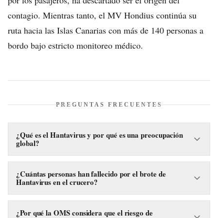
por los pasajeros, ha descartado ser el origen del
contagio. Mientras tanto, el MV Hondius continúa su
ruta hacia las Islas Canarias con más de 140 personas a
bordo bajo estricto monitoreo médico.
PREGUNTAS FRECUENTES
¿Qué es el Hantavirus y por qué es una preocupación
global?
El Hantavirus es un virus que puede causar síndrome
pulmonar, y la cepa del virus de los Andes detectada en este
¿Cuántas personas han fallecido por el brote de
Hantavirus en el crucero?
brote es preocupante porque puede transmitirse entre
personas, además de por contacto con roedores.
Hasta el 8 de mayo de 2026, se han confirmado tres
fallecimientos relacionados con el brote de Hantavirus en el
¿Por qué la OMS considera que el riesgo de