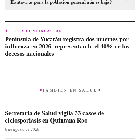
Hantavirus para la población general aún es bajo?
crucero MV Hondius.
A pesar de la alerta y los contagios confirmados, la OMS
mantiene que el riesgo es bajo si los países coordinan y
aplican medidas rápidas de salud pública para contener la
✦ LEE A CONTINUACIÓN
propagación.
Península de Yucatán registra dos muertes por
influenza en 2026, representando el 40% de los
decesos nacionales
TAMBIÉN EN
SALUD
Secretaría de Salud vigila 33 casos de
ciclosporiasis en Quintana Roo
6 de agosto de 2026