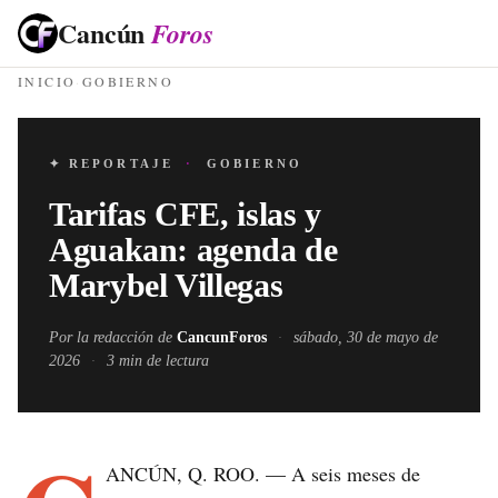
Cancún
Foros
INICIO
·
GOBIERNO
✦ REPORTAJE
·
GOBIERNO
Tarifas CFE, islas y
Aguakan: agenda de
Marybel Villegas
Por la redacción de
CancunForos
·
sábado, 30 de mayo de
2026
·
3
min de lectura
ANCÚN, Q. ROO. — A seis meses de