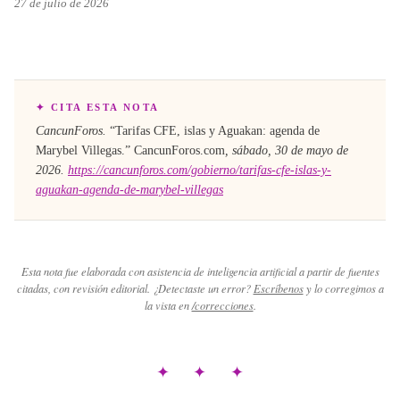
27 de julio de 2026
✦ CITA ESTA NOTA
CancunForos.
“
Tarifas CFE, islas y Aguakan: agenda de
Marybel Villegas
.”
CancunForos.com
,
sábado, 30 de mayo de
2026
.
https://cancunforos.com/gobierno/tarifas-cfe-islas-y-
aguakan-agenda-de-marybel-villegas
Esta nota fue elaborada con asistencia de inteligencia artificial a partir de fuentes
citadas, con revisión editorial. ¿Detectaste un error?
Escríbenos
y lo corregimos a
la vista en
/correcciones
.
✦ ✦ ✦