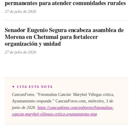
permanentes para atender comunidades rurales
27 de julio de 2026
Senador Eugenio Segura encabeza asamblea de
Morena en Chetumal para fortalecer
organización y unidad
27 de julio de 2026
✦ CITA ESTA NOTA
CancunForos.
“
Fotomultas Cancún: Marybel Villegas critica,
Ayuntamiento responde
.”
CancunForos.com
,
miércoles, 3 de
junio de 2026
.
https://cancunforos.com/gobierno/fotomultas-
cancun-marybel-villegas-critica-ayuntamiento-resp