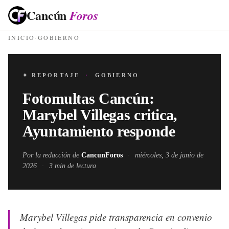
Cancún
Foros
INICIO
·
GOBIERNO
✦ REPORTAJE
·
GOBIERNO
Fotomultas Cancún:
Marybel Villegas critica,
Ayuntamiento responde
Por la redacción de
CancunForos
·
miércoles, 3 de junio de
2026
·
3
min de lectura
Marybel Villegas pide transparencia en convenio