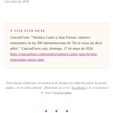
2 de julio de 2026
✦ CITA ESTA NOTA
CancunForos.
“
Verónica Castro y Juan Ferrara: emotivo
reencuentro en las 300 representaciones de 'No te vayas sin decir
adiós'
.”
CancunForos.com
,
domingo, 17 de mayo de 2026
.
https://cancunforos.com/eventos/veronica-castro-juan-ferrara-
reencuentro-teatro-cdmx
Esta nota fue elaborada con asistencia de inteligencia artificial a partir de fuentes
citadas, con revisión editorial. ¿Detectaste un error?
Escríbenos
y lo corregimos a
la vista en
/correcciones
.
✦ ✦ ✦