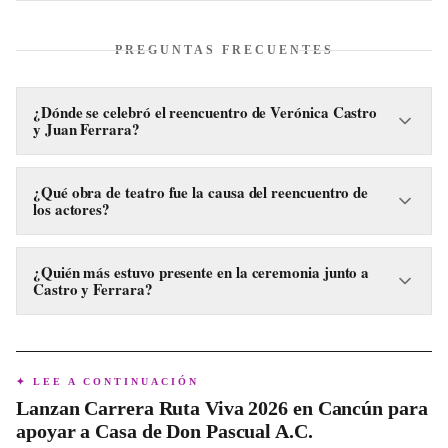
PREGUNTAS FRECUENTES
¿Dónde se celebró el reencuentro de Verónica Castro
y Juan Ferrara?
El emotivo reencuentro de Verónica Castro y Juan Ferrara se
celebró en el Foro Cultural Chapultepec de la Ciudad de
¿Qué obra de teatro fue la causa del reencuentro de
los actores?
México.
La obra de teatro “No te vayas sin decir adiós” fue la causa
del reencuentro, al conmemorar sus 300 representaciones.
¿Quién más estuvo presente en la ceremonia junto a
Castro y Ferrara?
Además de Verónica Castro y Juan Ferrara, Janett Arceo
también encabezó la ceremonia de las 300 representaciones.
✦ LEE A CONTINUACIÓN
Lanzan Carrera Ruta Viva 2026 en Cancún para
apoyar a Casa de Don Pascual A.C.