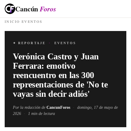
Cancún
Foros
INICIO
·
EVENTOS
✦ REPORTAJE
·
EVENTOS
Verónica Castro y Juan
Ferrara: emotivo
reencuentro en las 300
representaciones de 'No te
vayas sin decir adiós'
Por la redacción de
CancunForos
·
domingo, 17 de mayo de
2026
·
1
min de lectura