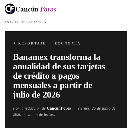
Cancún
Foros
INICIO
·
ECONOMÍA
✦ REPORTAJE
·
ECONOMÍA
Banamex transforma la
anualidad de sus tarjetas
de crédito a pagos
mensuales a partir de
julio de 2026
Por la redacción de
CancunForos
·
viernes, 26 de junio de
2026
·
3
min de lectura