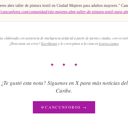
eres abre taller de pintura textil en Ciudad Mujeres para adultos mayores
.”
Can
//cancunforos.com/comunidad/isla-mujeres-abre-taller-de-pintura-textil-para-ab
ue elaborada con asistencia de inteligencia artificial a partir de fuentes citadas, con revisió
¿Detectaste un error?
Escríbenos
y lo corregimos a la vista en
/correcciones
.
✦ ✦ ✦
¿Te gustó esta nota? Síguenos en X para más noticias del
Caribe.
@CANCUNFOROS →