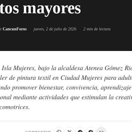
tos mayores
de
CancunForos
·
jueves, 2 de julio de 2026
·
2
min de lectura
 Isla Mujeres, bajo la alcaldesa Atenea Gómez Ri
ler de pintura textil en Ciudad Mujeres para adult
ndo promover bienestar, convivencia, aprendizaje
onal mediante actividades que estimulan la creati
icomotrices.