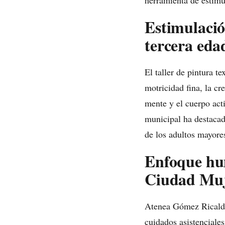
herramienta de estimul
Estimulació
tercera eda
El taller de pintura t
motricidad fina, la cr
mente y el cuerpo acti
municipal ha destacad
de los adultos mayores 
Enfoque hum
Ciudad Muj
Atenea Gómez Ricalde
cuidados asistenciale