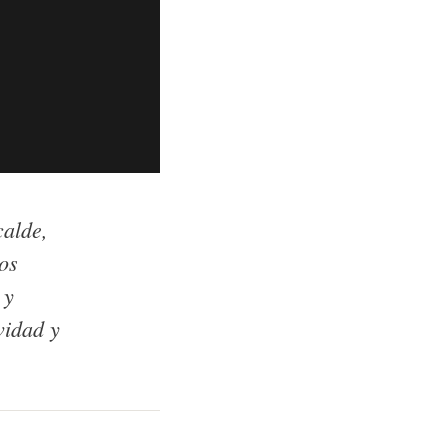
calde,
os
 y
vidad y