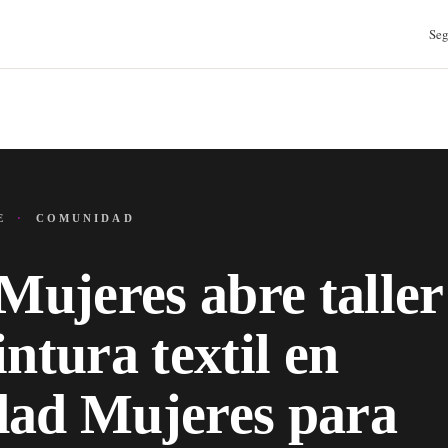
Seg
JE
·
COMUNIDAD
 Mujeres abre taller
intura textil en
ad Mujeres para