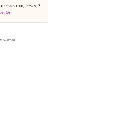
cunForos.com
,
jueves, 2
uelitos
n editorial.