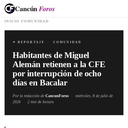
Cancún
Foros
INICIO
·
COMUNIDAD
✦ REPORTAJE
·
COMUNIDAD
Habitantes de Miguel
Alemán retienen a la CFE
por interrupción de ocho
días en Bacalar
Por la redacción de
CancunForos
·
miércoles, 8 de julio de
2026
·
2
min de lectura