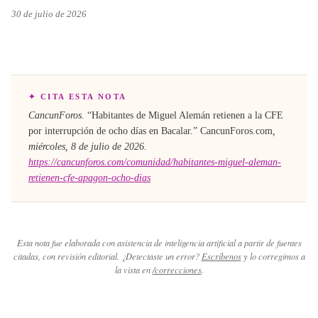
30 de julio de 2026
✦ CITA ESTA NOTA
CancunForos.
“
Habitantes de Miguel Alemán retienen a la CFE
por interrupción de ocho días en Bacalar
.”
CancunForos.com
,
miércoles, 8 de julio de 2026
.
https://cancunforos.com/comunidad/habitantes-miguel-aleman-
retienen-cfe-apagon-ocho-dias
Esta nota fue elaborada con asistencia de inteligencia artificial a partir de fuentes
citadas, con revisión editorial. ¿Detectaste un error?
Escríbenos
y lo corregimos a
la vista en
/correcciones
.