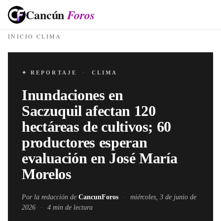
Cancún
Foros
INICIO
·
CLIMA
✦ REPORTAJE
·
CLIMA
Inundaciones en
Saczuquil afectan 120
hectáreas de cultivos; 60
productores esperan
evaluación en José María
Morelos
Por la redacción de
CancunForos
·
miércoles, 3 de junio de
2026
·
4
min de lectura